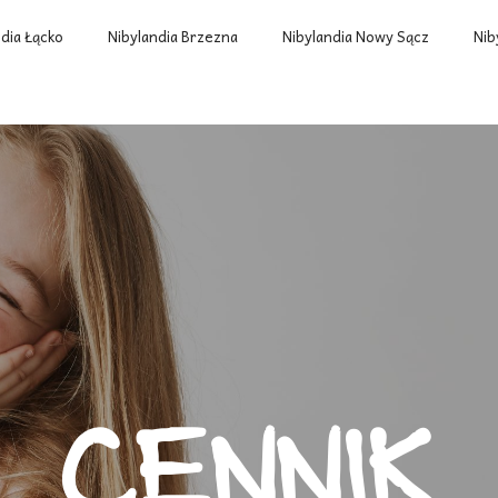
ndia Łącko
Nibylandia Brzezna
Nibylandia Nowy Sącz
Nib
Cennik