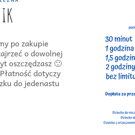
RZEZNA
NIK
my po zakupie
zajrzeć o dowolnej
yt oszczędzasz 🙂
 Płatność dotyczy
czku do jedenastu